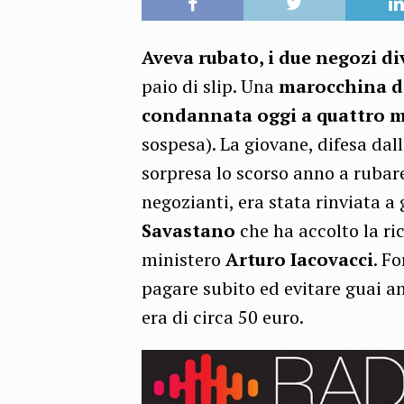
Aveva rubato, i due negozi di
paio di slip. Una
marocchina di
condannata oggi a quattro me
sospesa). La giovane, difesa da
sorpresa lo scorso anno a rubar
negozianti, era stata rinviata a
Savastano
che ha accolto la ri
ministero
Arturo Iacovacci
. F
pagare subito ed evitare guai a
era di circa 50 euro.