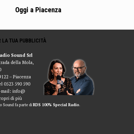
Oggi a Piacenza
 LA TUA PUBBLICITÀ
adio Sound Srl
trada della Mola,
0
9122 – Piacenza
el 0523 590 590
-mail:
info@
copri di più
o Sound fa parte di
RDS 100% Special Radio
.