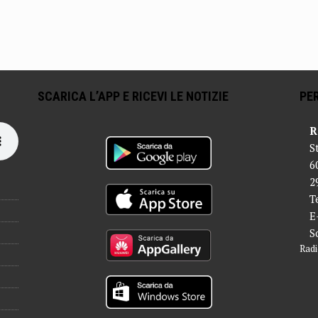
SCARICA L’APP E RICEVI LE NOTIZIE
PER
R
S
6
2
T
E
S
Radi