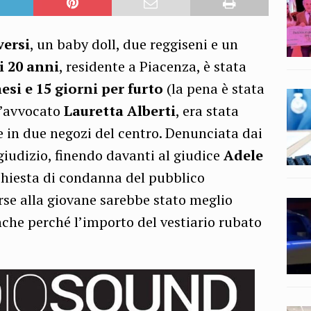
versi
, un baby doll, due reggiseni e un
 20 anni
, residente a Piacenza, è stata
si e 15 giorni per furto
(la pena è stata
ll’avvocato
Lauretta Alberti
, era stata
e in due negozi del centro. Denunciata dai
 giudizio, finendo davanti al giudice
Adele
chiesta di condanna del pubblico
orse alla giovane sarebbe stato meglio
nche perché l’importo del vestiario rubato