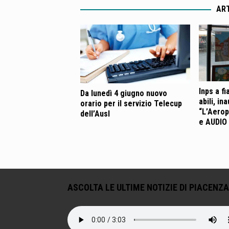
ART
Inps a f
Da lunedì 4 giugno nuovo
abili, in
orario per il servizio Telecup
“L’Aerop
dell’Ausl
e AUDIO
ASCOLTA LE ULTIME NOTIZIE DI PIACENZA