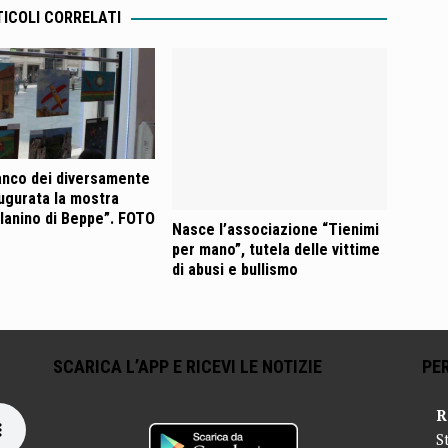
ICOLI CORRELATI
ianco dei diversamente
augurata la mostra
lanino di Beppe”. FOTO
Nasce l’associazione “Tienimi
per mano”, tutela delle vittime
di abusi e bullismo
SCARICA L’APP E RICEVI LE NOTIZIE
PER
R
S