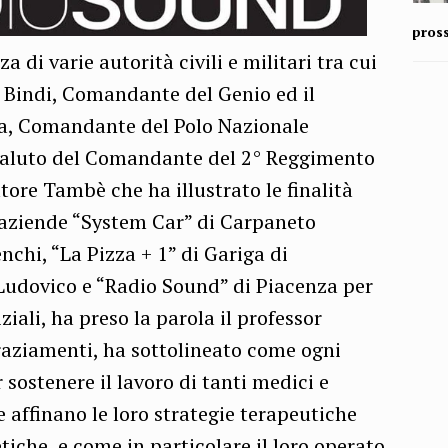
pros
a di varie autorità civili e militari tra cui
o Bindi, Comandante del Genio ed il
ia, Comandante del Polo Nazionale
l saluto del Comandante del 2° Reggimento
tore Tambè che ha illustrato le finalità
e aziende “System Car” di Carpaneto
nchi, “La Pizza + 1” di Gariga di
Ludovico e “Radio Sound” di Piacenza per
iziali, ha preso la parola il professor
graziamenti, ha sottolineato come ogni
sostenere il lavoro di tanti medici e
 affinano le loro strategie terapeutiche
iche, e come in particolare il loro operato