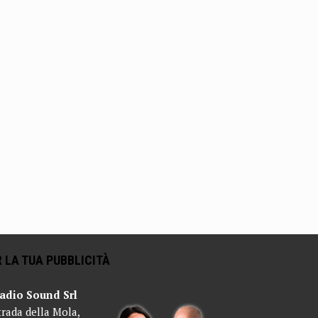
 LA TUA PUBBLICITÀ
adio Sound Srl
trada della Mola,