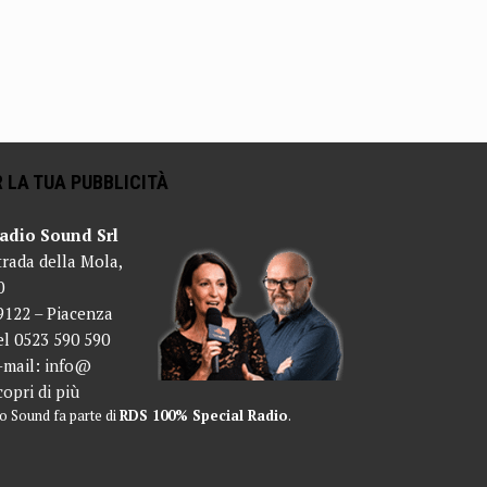
 LA TUA PUBBLICITÀ
adio Sound Srl
trada della Mola,
0
9122 – Piacenza
el 0523 590 590
-mail:
info@
copri di più
o Sound fa parte di
RDS 100% Special Radio
.