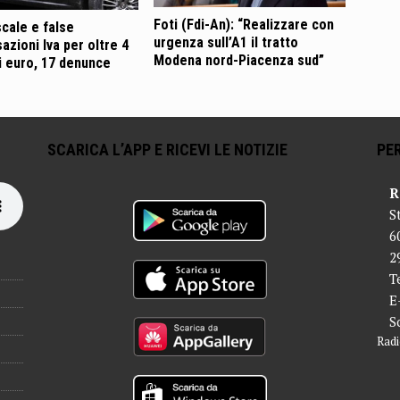
Foti (Fdi-An): “Realizzare con
scale e false
urgenza sull’A1 il tratto
zioni Iva per oltre 4
Modena nord-Piacenza sud”
di euro, 17 denunce
SCARICA L’APP E RICEVI LE NOTIZIE
PER
R
S
6
2
T
E
S
Radi