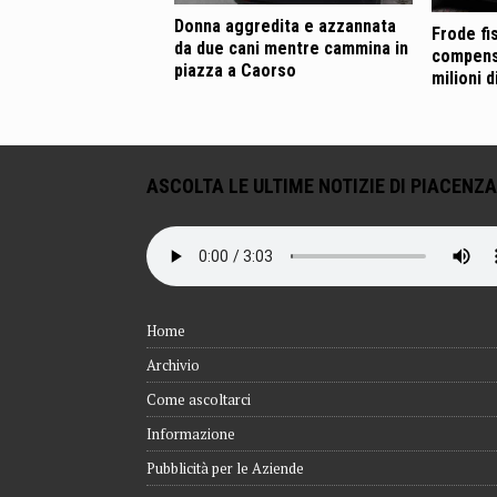
Donna aggredita e azzannata
Frode fi
da due cani mentre cammina in
compensa
piazza a Caorso
milioni 
ASCOLTA LE ULTIME NOTIZIE DI PIACENZA
Home
Archivio
Come ascoltarci
Informazione
Pubblicità per le Aziende