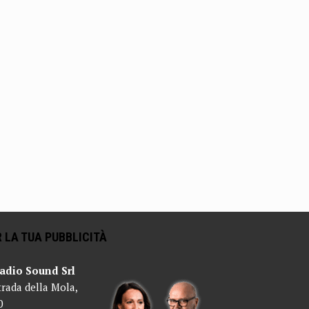
 LA TUA PUBBLICITÀ
adio Sound Srl
trada della Mola,
0