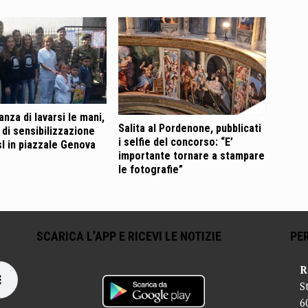
nza di lavarsi le mani,
Salita al Pordenone, pubblicati
 di sensibilizzazione
i selfie del concorso: “E’
sl in piazzale Genova
importante tornare a stampare
le fotografie”
SCARICA L’APP E RICEVI LE NOTIZIE
PER
R
S
6