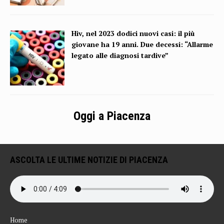
Hiv, nel 2023 dodici nuovi casi: il più
giovane ha 19 anni. Due decessi: “Allarme
legato alle diagnosi tardive”
Oggi a Piacenza
ASCOLTA LE ULTIME NOTIZIE DI PIACENZA
Home