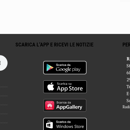
SCARICA L’APP E RICEVI LE NOTIZIE
PER
R
S
6
2
T
E
S
Radi