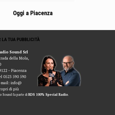
Oggi a Piacenza
 LA TUA PUBBLICITÀ
adio Sound Srl
trada della Mola,
0
9122 – Piacenza
el 0523 590 590
-mail:
info@
copri di più
o Sound fa parte di
RDS 100% Special Radio
.