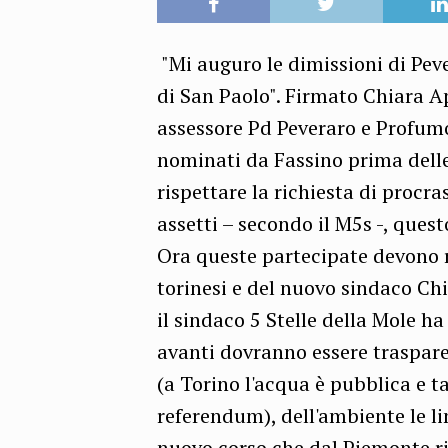
"Mi auguro le dimissioni di Pe
di San Paolo". Firmato Chiara A
assessore Pd Peveraro e Profumo
nominati da Fassino prima delle
rispettare la richiesta di procra
assetti – secondo il M5s -, questo
Ora queste partecipate devono r
torinesi e del nuovo sindaco C
il sindaco 5 Stelle della Mole ha
avanti dovranno essere trasparen
(a Torino l'acqua è pubblica e t
referendum), dell'ambiente le li
nuovo corso che dal Piemonte rigu