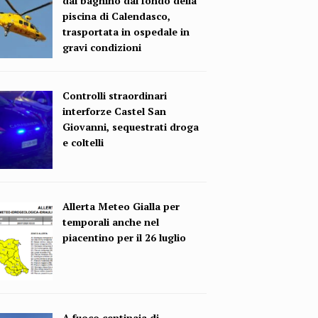
dal bagnino dal fondo della
piscina di Calendasco,
trasportata in ospedale in
gravi condizioni
Controlli straordinari
interforze Castel San
Giovanni, sequestrati droga
e coltelli
Allerta Meteo Gialla per
temporali anche nel
piacentino per il 26 luglio
A fuoco centinaia di