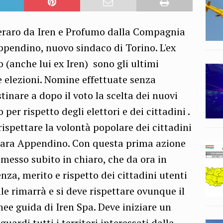
veraro da Iren e Profumo dalla Compagnia
ppendino, nuovo sindaco di Torino. L'ex
 (anche lui ex Iren) sono gli ultimi
 elezioni. Nomine effettuate senza
stinare a dopo il voto la scelta dei nuovi
 per rispetto degli elettori e dei cittadini .
ispettare la volontà popolare dei cittadini
hiara Appendino. Con questa prima azione
 messo subito in chiaro, che da ora in
za, merito e rispetto dei cittadini utenti
ale rimarrà e si deve rispettare ovunque il
nee guida di Iren Spa. Deve iniziare un
ardi tutti i territori interessati dalla