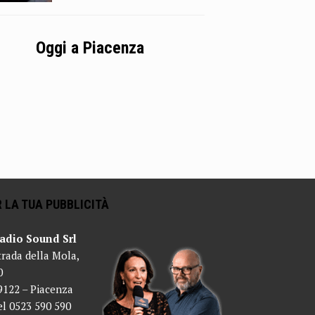
Oggi a Piacenza
 LA TUA PUBBLICITÀ
adio Sound Srl
trada della Mola,
0
9122 – Piacenza
el 0523 590 590