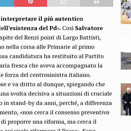
 interpretare il più autentico
dell’esistenza del Pd
». Così
Salvatore
spite del Renzi point di Largo Battisti,
no nella corsa alle Primarie al primo
 sua candidatura ha restituito al Partito
 aria fresca che aveva accompagnato la
e forza del centrosinistra italiano.
ose e va dritto al dunque, spiegando che
una svolta decisiva a situazioni di cruciale
 in stand-by da anni, perché, a differenza
ramento, «non cerca il consenso preventivo
a di proporre una riforma, ma cerca il
 a cui vuole riformare il Paese». Sono