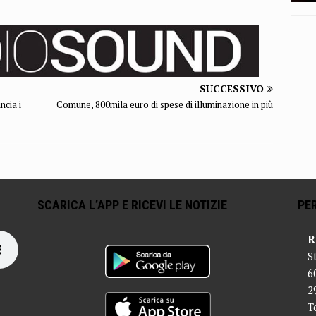
SUCCESSIVO
ncia i
Comune, 800mila euro di spese di illuminazione in più
SCARICA L’APP E RICEVI LE NOTIZIE
PER
R
S
6
2
T