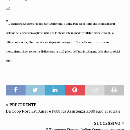
wifi.
“
L’esempio deve essere Piazza Sant’Antonino, l’unica Piazza in Italia che utilizzando il
sistema delle onde convogliate, utilizza la stessa rete in modo multifunzionale: wi-fi, la
diffusione sonora, illuminazione a risparmio energetico. Ora dobbiamo costruire un
meccanismo che ci sonsenta di diventare la città pilota dell’uso intelligente delle risorse e delel
reti”.
PRECEDENTE
Da Coop Nord Est, Auser e Pubblica Assistenza 3.500 euro al sociale
SUCCESSIVO
Il Tommaso Starace Italian Quartet in concerto