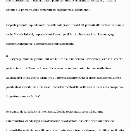
nostro programma. Tuttavia, questi punti verranno ovviamente armonizzati, in caso di
vittoria alle primarie, con i contenuti del programma di coalizione”.
Proposte presentate questa mattina nella sede piacentina del PD: presenti alla conferenza stampa
anche Michele Bricchi, responsabile del lavoro per il Partito Democratico di Piacenza, e gli
assessori Annamaria Fellegara e Giovanni Castagnetti.
“
Bisogna puntare sui giovani, sul loro futuro e sull’università. Deve essere questa la filiera che
porta al futuro. A Piacenza è cresciuta la presenza universitaria, che ha contribuito a
valorizzare l’intera offerta formativa e il sistema dei saperi Questa presenza dispone di ampie
possibilità di crescita, sia attraverso il consolidamento delle facltà esistenti che nella prospettiva
di apertura a nuove facoltà”.
Per quanto riguarda la città intelligente, Dosi ha sottolineato come già durante
l’amministrazione di Reggi si sia deciso non solo di dotare le scuole elementari e medie di
impianti di energie rinnovabili, ma anche di estendere il teleriscaldamento, la diffusione di reti e