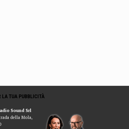
 LA TUA PUBBLICITÀ
adio Sound Srl
trada della Mola,
0