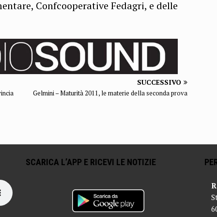
entare, Confcooperative Fedagri, e delle
SUCCESSIVO
incia
Gelmini – Maturità 2011, le materie della seconda prova
SCARICA L’APP E RICEVI LE NOTIZIE
PER
R
S
6