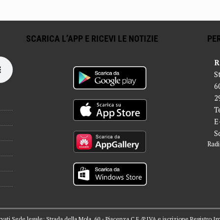
SCARICA L’APP E RICEVI LE NOTIZIE
PER
R
S
6
2
T
E
S
Radi
servati Sede legale: Strada della Mola, 60 - Piacenza C.F./P.IVA e iscrizione Registro I