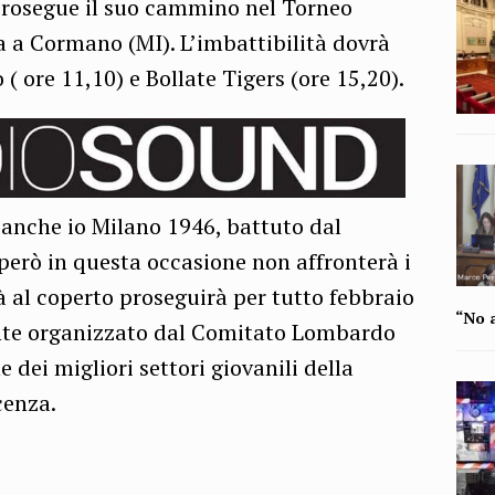
prosegue il suo cammino nel Torneo
a Cormano (MI). L’imbattibilità dovrà
( ore 11,10) e Bollate Tigers (ore 15,20).
anche io Milano 1946, battuto dal
però in questa occasione non affronterà i
à al coperto proseguirà per tutto febbraio
“No a
nte organizzato dal Comitato Lombardo
 dei migliori settori giovanili della
cenza.