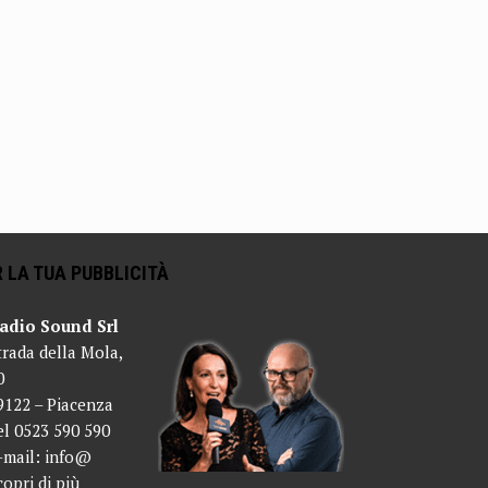
 LA TUA PUBBLICITÀ
adio Sound Srl
trada della Mola,
0
9122 – Piacenza
el 0523 590 590
-mail:
info@
copri di più