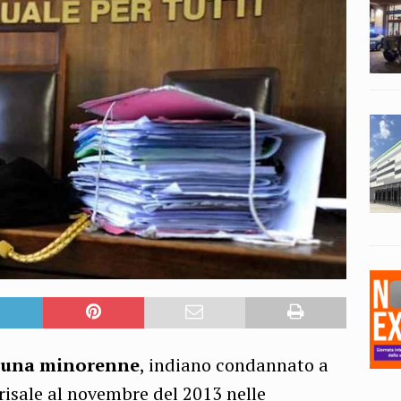
u una minorenne
, indiano condannato a
o risale al novembre del 2013 nelle