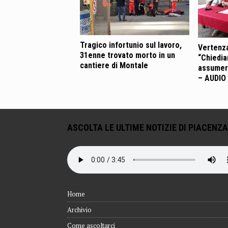
Tragico infortunio sul lavoro,
Vertenza
31enne trovato morto in un
“Chiedia
cantiere di Montale
assumerc
– AUDIO
ASCOLTA LE ULTIME NOTIZIE DI PIACENZA
Home
Archivio
Come ascoltarci