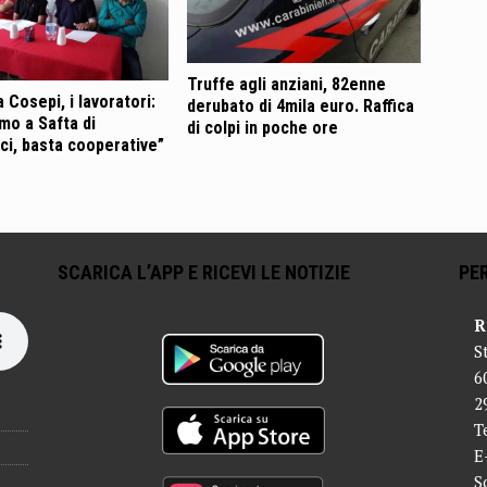
Truffe agli anziani, 82enne
 Cosepi, i lavoratori:
derubato di 4mila euro. Raffica
mo a Safta di
di colpi in poche ore
i, basta cooperative”
SCARICA L’APP E RICEVI LE NOTIZIE
PER
R
S
6
2
T
E
S