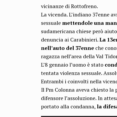
vicinanze di Rottofreno.
La vicenda. L’indiano 37enne av
sessuale
mettendole una man
sudamericana chiese però aiuto
denuncia ai Carabinieri.
La 13e
nell’auto del 37enne
che conos
ragazza nell’area della Val Tido
L’8 gennaio l’uomo è stato
cond
tentata violenza sessuale. Assol
Entrambi i coinvolti nella vicend
Il Pm Colonna aveva chiesto la 
difensore l’assoluzione. In atte
portato alla condanna,
la difes