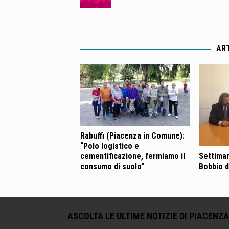
ART
Rabuffi (Piacenza in Comune):
“Polo logistico e
cementificazione, fermiamo il
Settiman
consumo di suolo”
Bobbio d
ASCOLTA LE ULTIME NOTIZIE DI PIACENZA