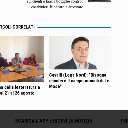
sui clienti e lancia bottiglie contro i
carabinieri. Bloccato e arrestato
ICOLI CORRELATI
Cavalli (Lega Nord): “Bisogna
chiudere il campo nomadi di Le
Mose”
a della letteratura a
al 21 al 26 agosto
SCARICA L’APP E RICEVI LE NOTIZIE
PER