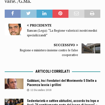
varie. /G.Ma.
PRECEDENTE
Rancan (Lega): “La Regione valorizzi i nostri medici
specializzandi”
SUCCESSIVO
Regione e ministero insieme contro le false
cooperative
ARTICOLI CORRELATI
Gabbiani, tra i fondatori del Movimento 5 Stelle a
Piacenza lascia i grillini
12 Dicembre 2018
Sedentarietà e cattive abitudini, accordo tra Inps e
Ausl: “Il cambiamento parte dal luogo di lavoro” –