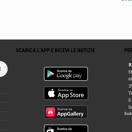
SCARICA L’APP E RICEVI LE NOTIZIE
PER
R
S
6
2
T
E
S
Radi