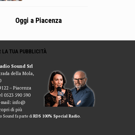
Oggi a Piacenza
 LA TUA PUBBLICITÀ
adio Sound Srl
trada della Mola,
0
9122 – Piacenza
el 0523 590 590
-mail:
info@
copri di più
o Sound fa parte di
RDS 100% Special Radio
.