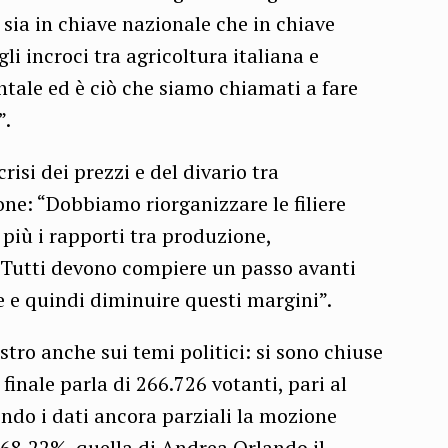
 sia in chiave nazionale che in chiave
li incroci tra agricoltura italiana e
tale ed è ciò che siamo chiamati a fare
”.
isi dei prezzi e del divario tra
e: “Dobbiamo riorganizzare le filiere
più i rapporti tra produzione,
 Tutti devono compiere un passo avanti
e e quindi diminuire questi margini”.
ro anche sui temi politici: si sono chiuse
o finale parla di 266.726 votanti, pari al
ondo i dati ancora parziali la mozione
l 68,22%, quella di Andrea Orlando il