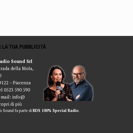
 LA TUA PUBBLICITÀ
adio Sound Srl
trada della Mola,
0
9122 – Piacenza
el 0523 590 590
-mail:
info@
copri di più
o Sound fa parte di
RDS 100% Special Radio
.