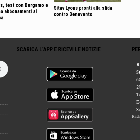
s, test con Bergamo e
Sitav Lyons pronti alla sfida
a abbonamenti al
contro Benevento
ca
SCARICA L’APP E RICEVI LE NOTIZIE
PER
R
S
6
2
T
E
S
Radi