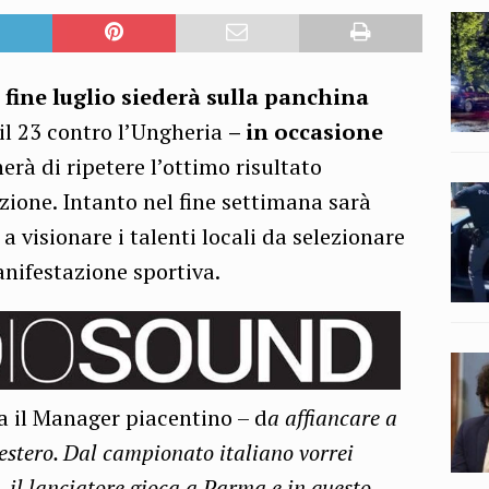
fine luglio siederà sulla panchina
l 23 contro l’Ungheria
– in occasione
erà di ripetere l’ottimo risultato
zione. Intanto nel fine settimana sarà
visionare i talenti locali da selezionare
nifestazione sportiva.
a il Manager piacentino – d
a affiancare a
’estero. Dal campionato italiano vorrei
 il lanciatore gioca a Parma e in questo