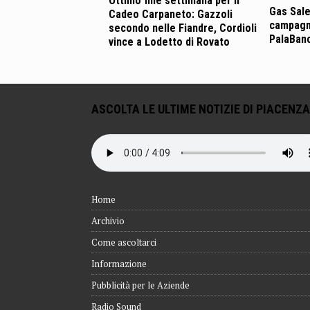
Ottimo fine settimana per il
Gas Sale
Cadeo Carpaneto: Gazzoli
campagn
secondo nelle Fiandre, Cordioli
PalaBan
vince a Lodetto di Rovato
ASCOLTA LE ULTIME NOTIZIE DI PIACENZA
Home
Archivio
Come ascoltarci
Informazione
Pubblicità per le Aziende
Radio Sound