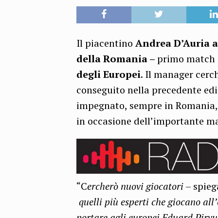
Il piacentino
Andrea D’Auria a 
della Romania –
primo match i
degli Europei
. Il manager cerch
conseguito nella precedente edi
impegnato, sempre in Romania, a 
in occasione dell’importante ma
“C
ercherò nuovi giocatori
– spieg
quelli più esperti che giocano all
portare agli europei Eduard Pirvu,