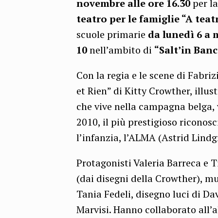
novembre alle ore 16.30
per l
teatro per le famiglie “A te
scuole primarie
da lunedì 6 a 
10
nell’ambito di
“Salt’in Ban
Con la regia e le scene di Fabriz
et Rien” di Kitty Crowther, illus
che vive nella campagna belga, v
2010, il più prestigioso riconos
l’infanzia, l’ALMA (Astrid Lind
Protagonisti Valeria Barreca e T
(dai disegni della Crowther), m
Tania Fedeli, disegno luci di Da
Marvisi. Hanno collaborato all’