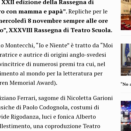
a
XXII edizione della Rassegna di
atro con mamma e papà”
. Repliche per le
mercoledì 8 novembre sempre alle ore
co”, XXXVIII Rassegna di Teatro Scuola.
io Montecchi, “Io e Niente” è tratto da “Moi
tratrice e autrice di origini anglo-svedesi
incitrice di numerosi premi tra cui, nel
cimento al mondo per la letteratura per
gren Memorial Award).
“No a
iziano Ferrari, sagome di Nicoletta Garioni
usiche di Paolo Codognola, costumi di
vide Rigodanza, luci e fonica Alberto
allestimento, una coproduzione Teatro