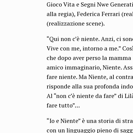
Gioco Vita e Segni Nwe Generati
alla regia), Federica Ferrari (r
(realizzazione scene).
“Qui non c’è niente. Anzi, ci son
Vive con me, intorno a me.” Cos
che dopo aver perso la mamma e 
amico immaginario, Niente. Assi
fare niente. Ma Niente, al contr
risponde alla sua profonda indol
Al “non c’è niente da fare” di Li
fare tutto”…
“Io e Niente” è una storia di st
con un linguaggio pieno di sagge