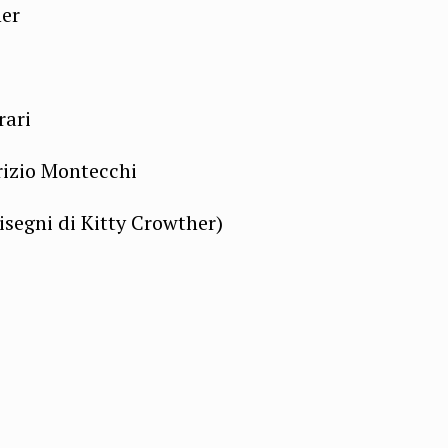
her
rari
rizio Montecchi
isegni di Kitty Crowther)