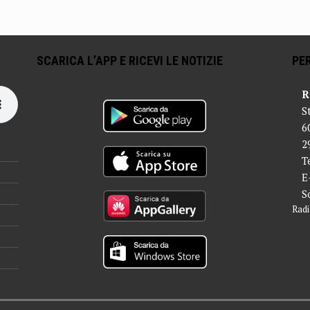
SCARICA L’APP E RICEVI LE NOTIZIE
PER
R
S
6
2
T
E
S
Radi