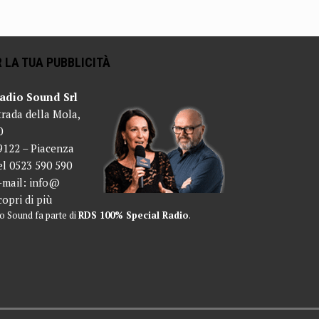
 LA TUA PUBBLICITÀ
adio Sound Srl
trada della Mola,
0
9122 – Piacenza
el 0523 590 590
-mail:
info@
copri di più
o Sound fa parte di
RDS 100% Special Radio
.