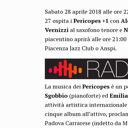
Sabato 28 aprile 2018 alle ore 2
27 ospita i
Pericopes +1
con
Al
Vernizzi
al saxofono tenore e
N
piacentino aprirà alle ore 21:00 
Piacenza Jazz Club o Anspi.
La musica dei
Pericopes
è un p
Sgobbio
(pianoforte) ed
Emilia
attività artistica internazionale 
cinque album all’attivo, proclam
Padova Carrarese (indetto da M