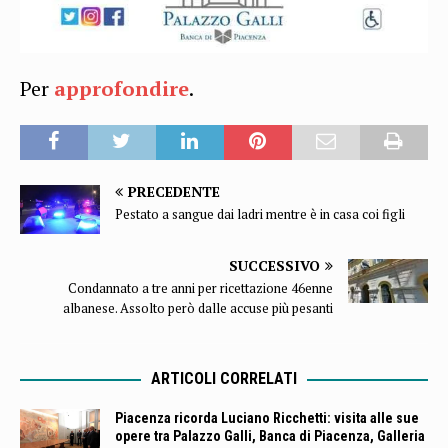
Per
approfondire
.
PRECEDENTE
Pestato a sangue dai ladri mentre è in casa coi figli
SUCCESSIVO
Condannato a tre anni per ricettazione 46enne
albanese. Assolto però dalle accuse più pesanti
ARTICOLI CORRELATI
Piacenza ricorda Luciano Ricchetti: visita alle sue
opere tra Palazzo Galli, Banca di Piacenza, Galleria