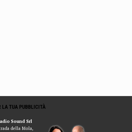
 LA TUA PUBBLICITÀ
adio Sound Srl
trada della Mola,