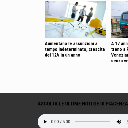
Aumentano le assunzioni a
A 17 anni
tempo indeterminato, crescita
treno a 
del 12% in un anno
Venezian
senza v
ASCOLTA LE ULTIME NOTIZIE DI PIACENZA