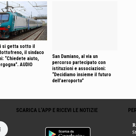
 si getta sotto il
Rottofreno, il sindaco
San Damiano, al via un
i: “Chiedete aiuto,
percorso partecipato con
ergogna”. AUDIO
istituzioni e associazioni:
“Decidiamo insieme il futuro
dell’aeroporto”
SCARICA L’APP E RICEVI LE NOTIZIE
PER
R
S