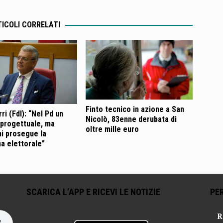
ICOLI CORRELATI
Finto tecnico in azione a San
ri (FdI): “Nel Pd un
Nicolò, 83enne derubata di
progettuale, ma
oltre mille euro
i prosegue la
a elettorale”
SCARICA L’APP E RICEVI LE NOTIZIE
PER
R