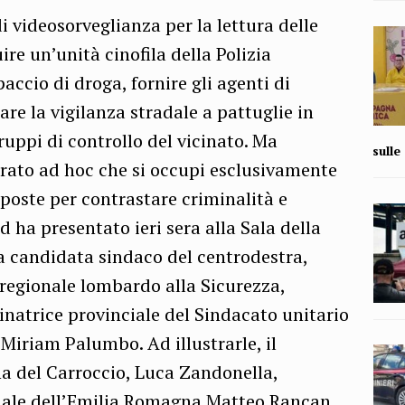
 videosorveglianza per la lettura delle
ire un’unità cinofila della Polizia
accio di droga, fornire gli agenti di
re la vigilanza stradale a pattuglie in
ruppi di controllo del vicinato. Ma
sull
sorato ad hoc che si occupi esclusivamente
poste per contrastare criminalità e
 ha presentato ieri sera alla Sala della
a candidata sindaco del centrodestra,
e regionale lombardo alla Sicurezza,
inatrice provinciale del Sindacato unitario
, Miriam Palumbo. Ad illustrarle, il
na del Carroccio, Luca Zandonella,
onale dell’Emilia Romagna Matteo Rancan.