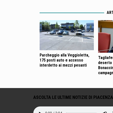
ART
Parcheggio alla Veggioletta,
Tagliafer
175 posti auto e accesso
deserto 
interdetto ai mezzi pesanti
Bonaccin
campagn
ASCOLTA LE ULTIME NOTIZIE DI PIACENZA