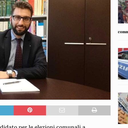
comm
ndidato per le elezioni comunali a