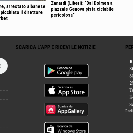
Zanardi (Liberi): “Dal Dolmen a
e, arrestato albanese
piazzale Genova pista ciclabile
picchiato il direttore
pericolosa”
rket
SCARICA L’APP E RICEVI LE NOTIZIE
PER
R
S
6
2
T
E
S
Radi