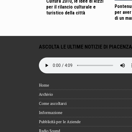
Cultura 2010, le idee di Rizzi
Pontenur
per il rilancio culturale e
per aver 
turistico della città
di un ma
ASCOLTA LE ULTIME NOTIZIE DI PIACENZA
Home
Archivio
Come ascoltarci
Informazione
Pubblicità per le Aziende
Radio Sound