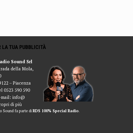
 LA TUA PUBBLICITÀ
adio Sound Srl
trada della Mola,
0
9122 – Piacenza
el 0523 590 590
-mail:
info@
copri di più
o Sound fa parte di
RDS 100% Special Radio
.