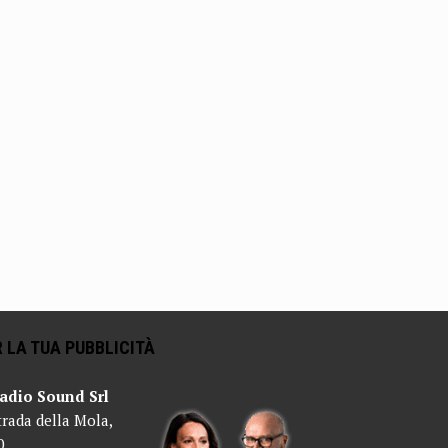
 LA TUA PUBBLICITÀ
adio Sound Srl
trada della Mola,
0