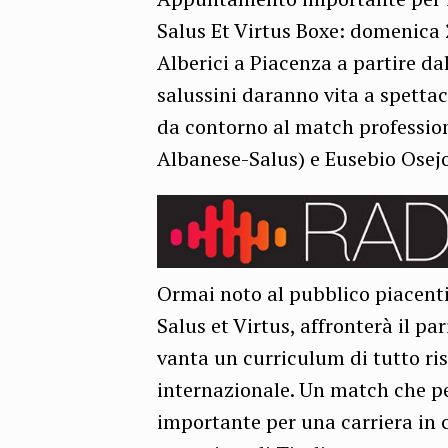
Salus Et Virtus Boxe: domenica 2
Alberici a Piacenza a partire dal
salussini daranno vita a spettaco
da contorno al match profession
Albanese-Salus) e Eusebio Osej
Ormai noto al pubblico piacenti
Salus et Virtus, affronterà il p
vanta un curriculum di tutto ris
internazionale. Un match che per
importante per una carriera in c