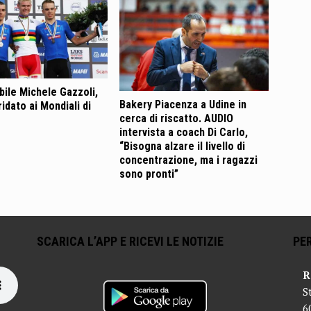
bile Michele Gazzoli,
Bakery Piacenza a Udine in
idato ai Mondiali di
cerca di riscatto. AUDIO
intervista a coach Di Carlo,
“Bisogna alzare il livello di
concentrazione, ma i ragazzi
sono pronti”
SCARICA L’APP E RICEVI LE NOTIZIE
PER
R
S
6