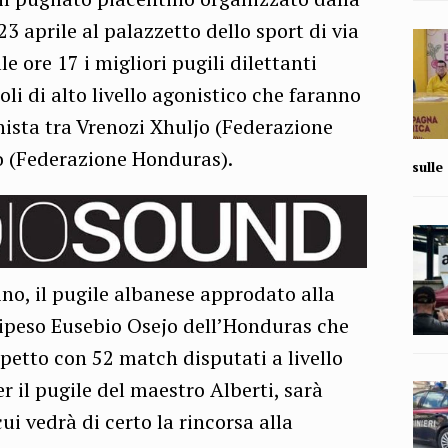
3 aprile al palazzetto dello sport di via
le ore 17 i migliori pugili dilettanti
li di alto livello agonistico che faranno
ista tra Vrenozi Xhuljo (Federazione
o (Federazione Honduras).
sull
no, il pugile albanese approdato alla
aripeso Eusebio Osejo dell’Honduras che
petto con 52 match disputati a livello
 il pugile del maestro Alberti, sarà
ui vedrà di certo la rincorsa alla