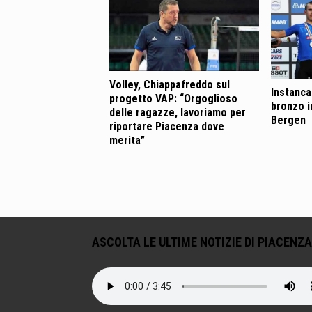
Volley, Chiappafreddo sul
Instanca
progetto VAP: “Orgoglioso
bronzo ir
delle ragazze, lavoriamo per
Bergen
riportare Piacenza dove
merita”
ASCOLTA LE ULTIME NOTIZIE DI PIACENZA