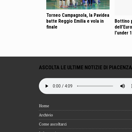
Torneo Campagnola, la Pavidea
batte Reggio Emilia e vola in
Bottino p
finale
dell’Eur
l’under 
ASCOLTA LE ULTIME NOTIZIE DI PIACENZA
Home
Archivio
Come ascoltarci