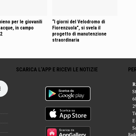
ieno per le giovanili
“I giorni del Velodromo di
oacque, in campo
Fiorenzuola”, si svela il
12
progetto di manutenzione
straordinaria
SCARICA L’APP E RICEVI LE NOTIZIE
PER
R
S
6
2
T
E
S
Radi