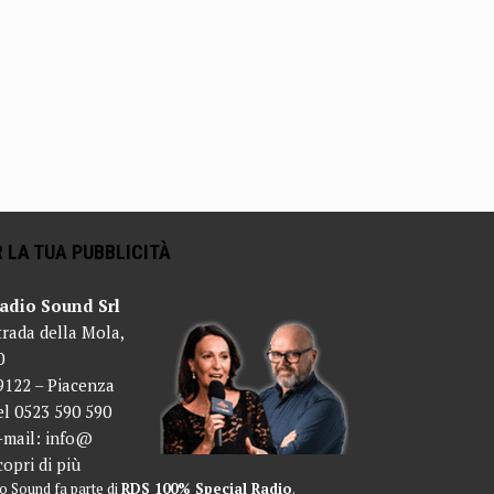
 LA TUA PUBBLICITÀ
adio Sound Srl
trada della Mola,
0
9122 – Piacenza
el 0523 590 590
-mail:
info@
copri di più
o Sound fa parte di
RDS 100% Special Radio
.