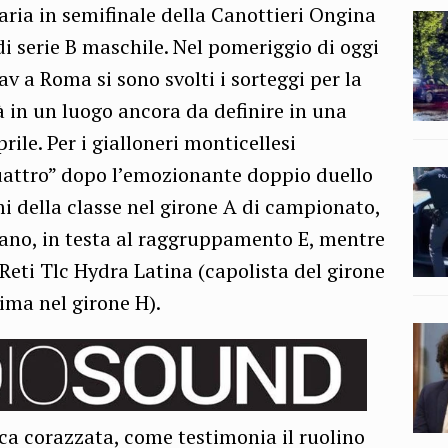
aria in semifinale della Canottieri Ongina
di serie B maschile. Nel pomeriggio di oggi
av a Roma si sono svolti i sorteggi per la
à in un luogo ancora da definire in una
rile. Per i gialloneri monticellesi
uattro” dopo l’emozionante doppio duello
i della classe nel girone A di campionato,
cano, in testa al raggruppamento E, mentre
s Reti Tlc Hydra Latina (capolista del girone
rima nel girone H).
ca corazzata, come testimonia il ruolino