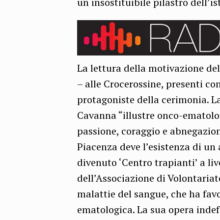
un insostituibile pilastro dell’i
La lettura della motivazione del
– alle Crocerossine, presenti co
protagoniste della cerimonia. La
Cavanna “illustre onco-ematolog
passione, coraggio e abnegazion
Piacenza deve l’esistenza di un
divenuto ‘Centro trapianti’ a li
dell’Associazione di Volontariato
malattie del sangue, che ha favor
ematologica. La sua opera indefe