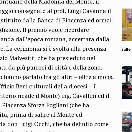
santuario della Madonna del Monte, il
ggio consegnato al prof. Luigi Cavanna il
 istituito dalla Banca di Piacenza ed ormai
dizione. Il premio vuole ricordare
manda dall’epoca romana, accertata dalla
. La cerimonia si è svolta alla presenza
sull
zio Malvestiti che ha presieduto nel
a da più parroci di città e della zona.
hanno parlato tra gli altri – oltre a mons.
ficio Beni culturali della diocesi – il
itorio ricade il Monte) ing. Cavallini ed il
i Piacenza Sforza Fogliani (che ha
sita, prima di salire al Monte ed
da don Luigi Occhi, che ha definito come