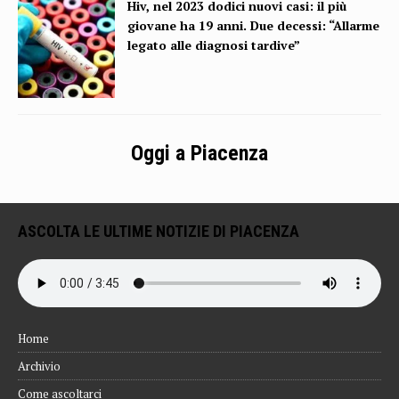
Hiv, nel 2023 dodici nuovi casi: il più
giovane ha 19 anni. Due decessi: “Allarme
legato alle diagnosi tardive”
Oggi a Piacenza
ASCOLTA LE ULTIME NOTIZIE DI PIACENZA
Home
Archivio
Come ascoltarci