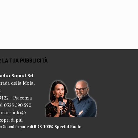
 LA TUA PUBBLICITÀ
adio Sound Srl
trada della Mola,
0
9122 – Piacenza
el 0523 590 590
-mail:
info@
copri di più
o Sound fa parte di
RDS 100% Special Radio
.