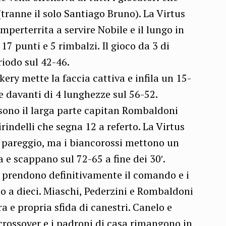
tranne il solo Santiago Bruno). La Virtus
mperterrita a servire Nobile e il lungo in
 punti e 5 rimbalzi. Il gioco da 3 di
riodo sul 42-46.
akery mette la faccia cattiva e infila un 15-
te davanti di 4 lunghezze sul 56-52.
 sono il larga parte capitan Rombaldoni
irindelli che segna 12 a referto. La Virtus
 pareggio, ma i biancorossi mettono un
a e scappano sul 72-65 a fine dei 30′.
hi prendono definitivamente il comando e i
no a dieci. Miaschi, Pederzini e Rombaldoni
 e propria sfida di canestri. Canelo e
crossover e i padroni di casa rimangono in