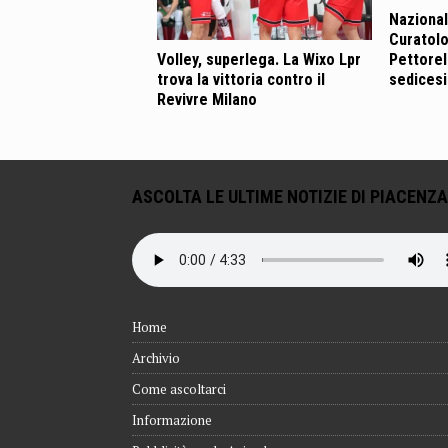
Nazional
Curatolo
Pettorel
Volley, superlega. La Wixo Lpr
sedicesim
trova la vittoria contro il
Revivre Milano
ASCOLTA LE ULTIME NOTIZIE DI PIACENZA
Home
Archivio
Come ascoltarci
Informazione