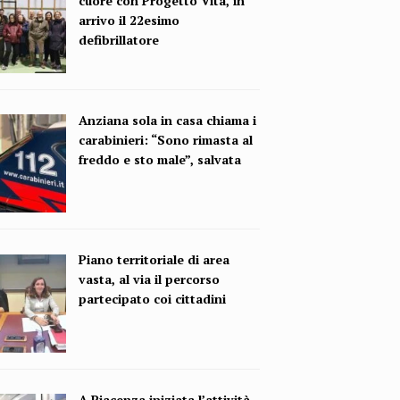
cuore con Progetto Vita, in
arrivo il 22esimo
defibrillatore
Anziana sola in casa chiama i
carabinieri: “Sono rimasta al
freddo e sto male”, salvata
Piano territoriale di area
vasta, al via il percorso
partecipato coi cittadini
A Piacenza iniziata l’attività