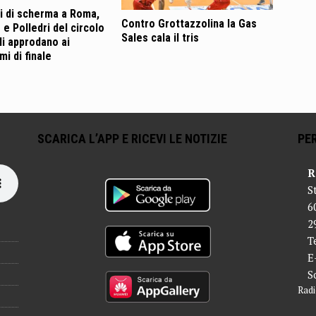
i di scherma a Roma,
Contro Grottazzolina la Gas
 e Polledri del circolo
Sales cala il tris
li approdano ai
i di finale
SCARICA L’APP E RICEVI LE NOTIZIE
PER
R
S
6
2
T
E
S
Radi