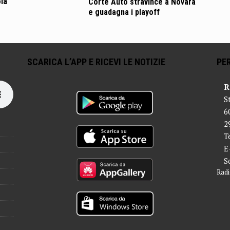
oia
Corte Auto stravince a Novara
e guadagna i playoff
SCARICA L’APP E RICEVI LE NOTIZIE
PER
R
S
6
2
T
E
S
Radi