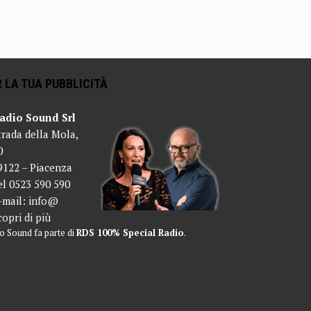
 LA TUA PUBBLICITÀ
adio Sound Srl
trada della Mola,
0
9122 – Piacenza
el 0523 590 590
-mail:
info@
copri di più
o Sound fa parte di
RDS 100% Special Radio
.