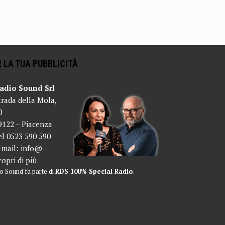
 LA TUA PUBBLICITÀ
adio Sound Srl
trada della Mola,
0
9122 – Piacenza
el 0523 590 590
-mail:
info@
copri di più
o Sound fa parte di
RDS 100% Special Radio
.