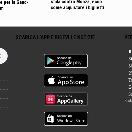
sfida contro Monza, ecco
e per la Gand-
come acquistare i biglietti
em
SCARICA L’APP E RICEVI LE NOTIZIE
PER
R
S
6
2
T
E
S
Radi