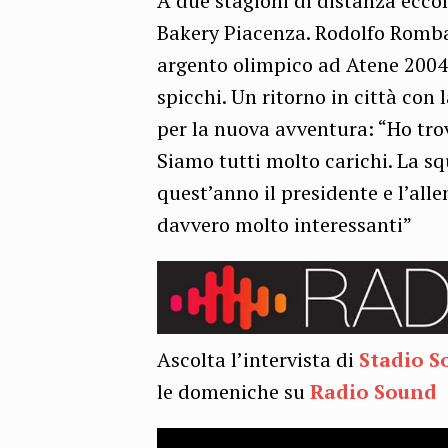
A due stagioni di distanza eccol
Bakery Piacenza. Rodolfo Romba
argento olimpico ad Atene 2004 ha
spicchi. Un ritorno in città con
per la nuova avventura: “Ho tro
Siamo tutti molto carichi. La sq
quest’anno il presidente e l’all
davvero molto interessanti”
Ascolta l’intervista di
Stadio S
le domeniche su
Radio Sound