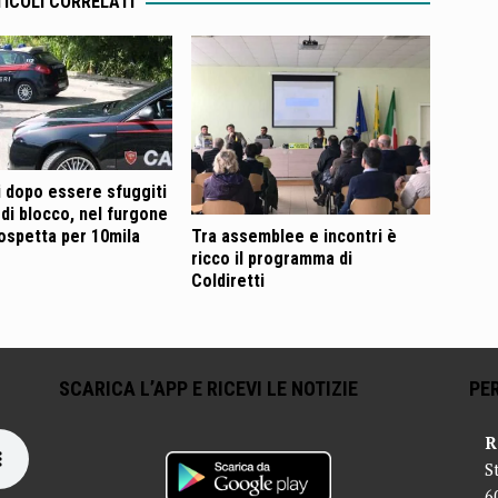
ICOLI CORRELATI
i dopo essere sfuggiti
 di blocco, nel furgone
spetta per 10mila
Tra assemblee e incontri è
ricco il programma di
Coldiretti
SCARICA L’APP E RICEVI LE NOTIZIE
PER
R
S
6