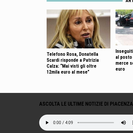
ART
Inseguit
Telefono Rosa, Donatella
al posto
Scardi risponde a Patrizia
merce so
Calza: “Mai visti gli oltre
euro
12mila euro al mese”
ASCOLTA LE ULTIME NOTIZIE DI PIACENZA