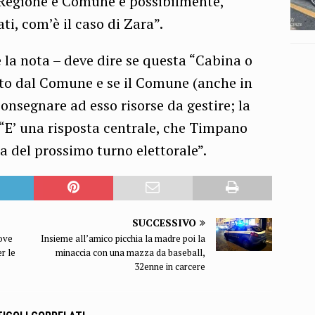
i Regione e Comune e possibilmente,
ati, com’è il caso di Zara”.
la nota – deve dire se questa “Cabina o
uto dal Comune e se il Comune (anche in
onsegnare ad esso risorse da gestire; la
 “E’ una risposta centrale, che Timpano
a del prossimo turno elettorale”.
SUCCESSIVO
nove
Insieme all’amico picchia la madre poi la
r le
minaccia con una mazza da baseball,
32enne in carcere