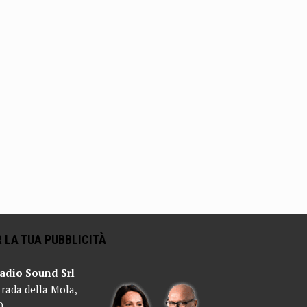
 LA TUA PUBBLICITÀ
adio Sound Srl
trada della Mola,
0