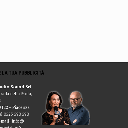
 LA TUA PUBBLICITÀ
adio Sound Srl
trada della Mola,
0
9122 – Piacenza
el 0523 590 590
-mail:
info@
copri di più