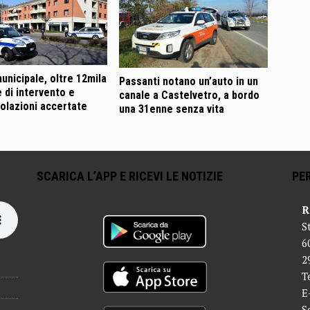
municipale, oltre 12mila
Passanti notano un’auto in un
e di intervento e
canale a Castelvetro, a bordo
iolazioni accertate
una 31enne senza vita
SCARICA L’APP E RICEVI LE NOTIZIE
PER
R
S
6
2
T
E
S