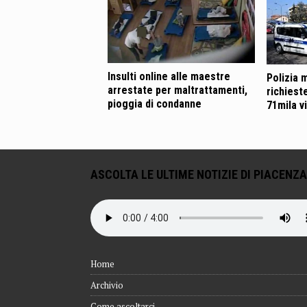
Insulti online alle maestre
Polizia 
arrestate per maltrattamenti,
richiest
pioggia di condanne
71mila v
ASCOLTA LE ULTIME NOTIZIE DI PIACENZA
Home
Archivio
Come ascoltarci