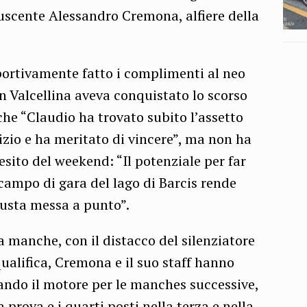
scente Alessandro Cremona, alfiere della
sportivamente fatto i complimenti al neo
n Valcellina aveva conquistato lo scorso
che “Claudio ha trovato subito l’assetto
nizio e ha meritato di vincere”, ma non ha
esito del weekend: “Il potenziale per far
campo di gara del lago di Barcis rende
iusta messa a punto”.
manche, con il distacco del silenziatore
qualifica, Cremona e il suo staff hanno
iando il motore per le manches successive,
prova e i quarti posti nella terza e nella