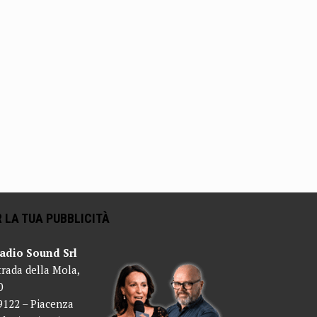
 LA TUA PUBBLICITÀ
adio Sound Srl
trada della Mola,
0
9122 – Piacenza