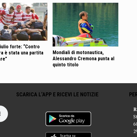
iulio forte: “Contro
Mondiali di motonautica,
a è stata una partita
Alessandro Cremona punta al
are”
quinto titolo
SCARICA L’APP E RICEVI LE NOTIZIE
PER
R
S
6
2