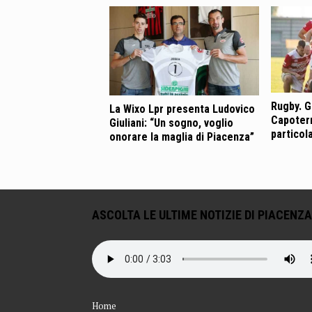
Rugby. G
La Wixo Lpr presenta Ludovico
Capoterr
Giuliani: “Un sogno, voglio
particol
onorare la maglia di Piacenza”
ASCOLTA LE ULTIME NOTIZIE DI PIACENZA
Home