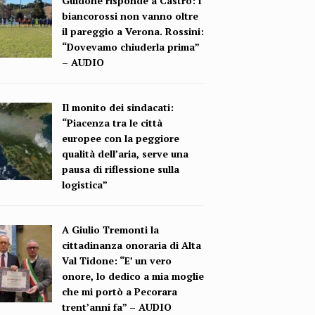
Guidone risponde a Castro: i
biancorossi non vanno oltre
il pareggio a Verona. Rossini:
“Dovevamo chiuderla prima”
– AUDIO
Il monito dei sindacati:
“Piacenza tra le città
europee con la peggiore
qualità dell’aria, serve una
pausa di riflessione sulla
logistica”
A Giulio Tremonti la
cittadinanza onoraria di Alta
Val Tidone: “E’ un vero
onore, lo dedico a mia moglie
che mi portò a Pecorara
trent’anni fa” – AUDIO