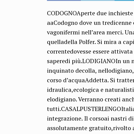
CODOGNOAperte due inchieste dop
aaCodogno dove un tredicenne è
vagonifermi nell’area merci. Una
quelladella Polfer. Si mira a cap
correntedovesse essere attivata
saperedi più.LODIGIANOIn un 
inquinato decolla, nellodigiano, 
corso d’acquaAddetta. Si tratter
idraulica,ecologica e naturalist
elodigiano. Verranno creati anch
tutti.CASALPUSTERLENGOItaliano
integrazione. Il corsoai nastri 
assolutamente gratuito,rivolto 