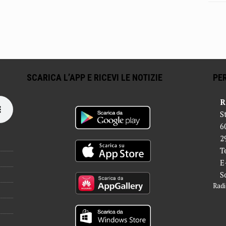
SCARICA L’APP E RICEVI LE NOTIZIE
PER
R
S
6
2
T
E
S
Radi