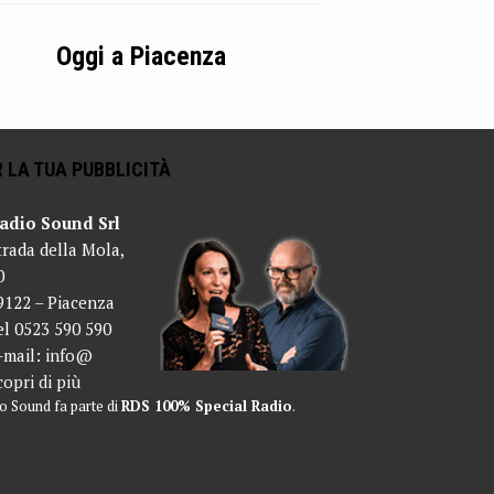
Oggi a Piacenza
 LA TUA PUBBLICITÀ
adio Sound Srl
trada della Mola,
0
9122 – Piacenza
el 0523 590 590
-mail:
info@
copri di più
o Sound fa parte di
RDS 100% Special Radio
.