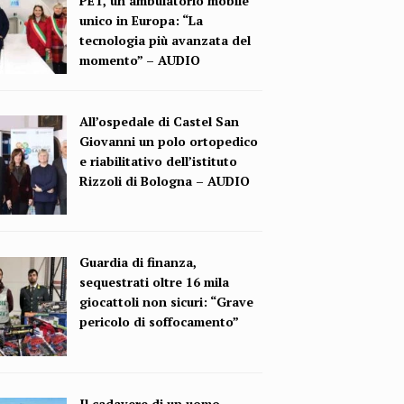
PET, un ambulatorio mobile
unico in Europa: “La
tecnologia più avanzata del
momento” – AUDIO
All’ospedale di Castel San
Giovanni un polo ortopedico
e riabilitativo dell’istituto
Rizzoli di Bologna – AUDIO
Guardia di finanza,
sequestrati oltre 16 mila
giocattoli non sicuri: “Grave
pericolo di soffocamento”
Il cadavere di un uomo