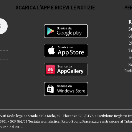
SCARICA L’APP E RICEVI LE NOTIZIE
PER
R
S
6
2
T
E
S
Radi
servati Sede legale: Strada della Mola, 60 - Piacenza C.F./P.IVA e iscrizione Registro I
 03701 - SCF 862/03 Testata giornalistica: Radio Sound Piacenza, registrazione al Tribu
nLine dal 2005.