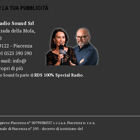
 LA TUA PUBBLICITÀ
adio Sound Srl
trada della Mola,
0
9122 – Piacenza
el 0523 590 590
-mail:
info@
copri di più
o Sound fa parte di
RDS 100% Special Radio
.
mprese Piacenza n° 00799580337 c.c.i.a.a. Piacenza n. r.e.a.
nale di Piacenza n° 293 - decreto di iscrizione del