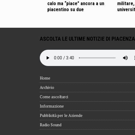
calo ma “piace” ancora a un
militare,
piacentino su due
universit
ASCOLTA LE ULTIME NOTIZIE DI PIACENZA
Home
Archivio
Come ascoltarci
Informazione
Pubblicità per le Aziende
Radio Sound