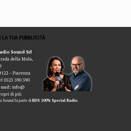
 LA TUA PUBBLICITÀ
adio Sound Srl
trada della Mola,
0
9122 – Piacenza
el 0523 590 590
-mail:
info@
copri di più
o Sound fa parte di
RDS 100% Special Radio
.