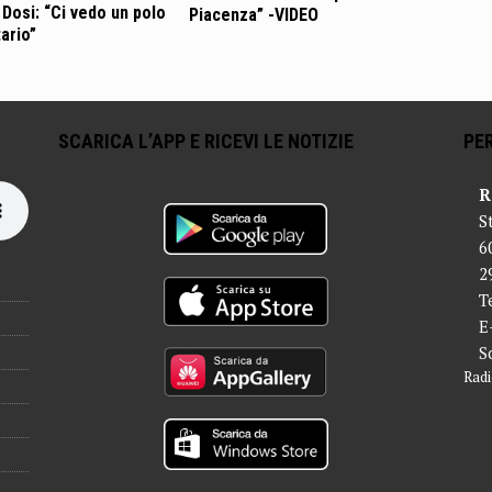
 Dosi: “Ci vedo un polo
Piacenza” -VIDEO
ario”
SCARICA L’APP E RICEVI LE NOTIZIE
PER
R
S
6
2
T
E
S
Radi