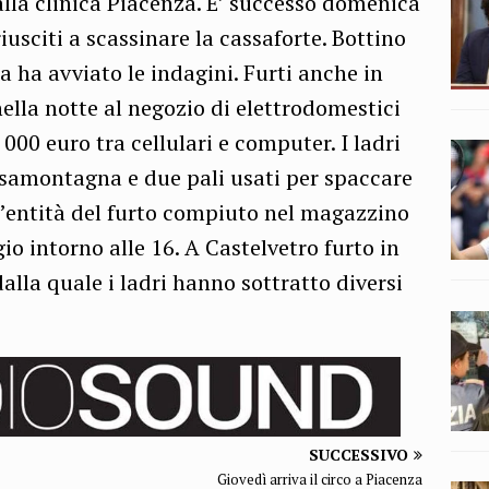
alla clinica Piacenza. E’ successo domenica
usciti a scassinare la cassaforte. Bottino
a ha avviato le indagini. Furti anche in
ella notte al negozio di elettrodomestici
000 euro tra cellulari e computer. I ladri
ssamontagna e due pali usati per spaccare
 l’entità del furto compiuto nel magazzino
 intorno alle 16. A Castelvetro furto in
alla quale i ladri hanno sottratto diversi
SUCCESSIVO
Giovedì arriva il circo a Piacenza