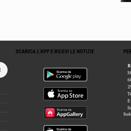
SCARICA L’APP E RICEVI LE NOTIZIE
PER
R
S
6
2
T
E
S
Radi