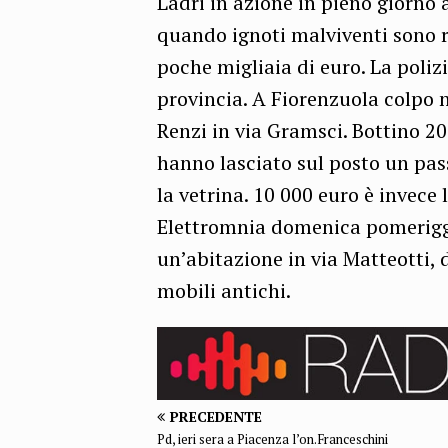
Ladri in azione in pieno giorno 
quando ignoti malviventi sono ri
poche migliaia di euro. La polizi
provincia. A Fiorenzuola colpo n
Renzi in via Gramsci. Bottino 20 
hanno lasciato sul posto un pa
la vetrina. 10 000 euro è invece
Elettromnia domenica pomeriggio
un’abitazione in via Matteotti, d
mobili antichi.
PRECEDENTE
Pd, ieri sera a Piacenza l’on.Franceschini