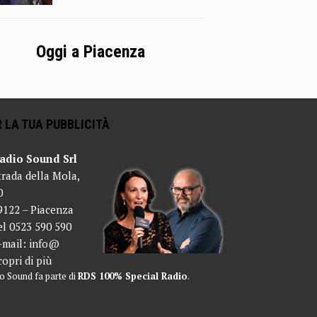
Oggi a Piacenza
 LA TUA PUBBLICITÀ
adio Sound Srl
trada della Mola,
0
9122 – Piacenza
el 0523 590 590
-mail:
info@
copri di più
o Sound fa parte di
RDS 100% Special Radio
.