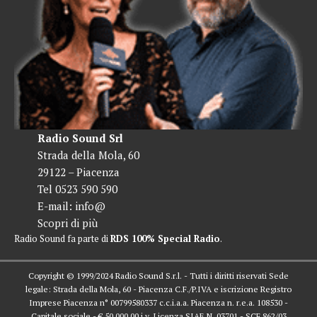
Radio Sound Srl
Strada della Mola, 60
29122 – Piacenza
Tel 0523 590 590
E-mail:
info@
Scopri di più
Radio Sound fa parte di
RDS 100% Special Radio
.
Copyright © 1999/2024 Radio Sound S.r.l. - Tutti i diritti riservati Sede
legale: Strada della Mola, 60 - Piacenza C.F./P.IVA e iscrizione Registro
Imprese Piacenza n° 00799580337 c.c.i.a.a. Piacenza n. r.e.a. 108530 -
Capitale sociale - € 50.000,00 i.v. Licenza SIAE N. 03701 - SCF 862/03