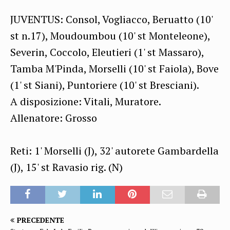
JUVENTUS: Consol, Vogliacco, Beruatto (10'
st n.17), Moudoumbou (10' st Monteleone),
Severin, Coccolo, Eleutieri (1' st Massaro),
Tamba M'Pinda, Morselli (10' st Faiola), Bove
(1' st Siani), Puntoriere (10' st Bresciani).
A disposizione: Vitali, Muratore.
Allenatore: Grosso
Reti: 1' Morselli (J), 32' autorete Gambardella
(J), 15' st Ravasio rig. (N)
PRECEDENTE