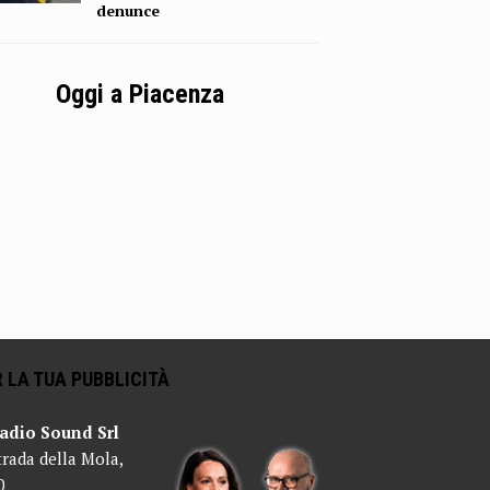
denunce
Oggi a Piacenza
 LA TUA PUBBLICITÀ
adio Sound Srl
trada della Mola,
0