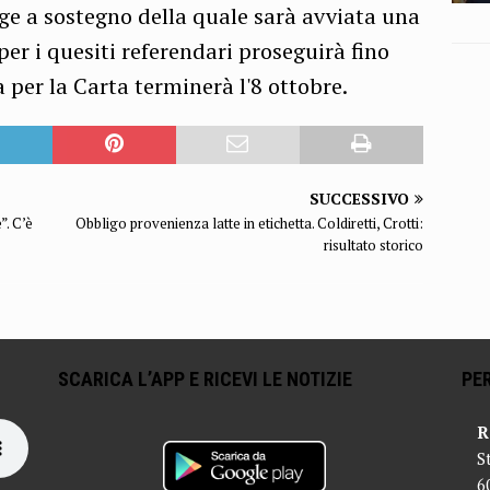
egge a sostegno della quale sarà avviata una
er i quesiti referendari proseguirà fino
la per la Carta terminerà l'8 ottobre.
SUCCESSIVO
”. C’è
Obbligo provenienza latte in etichetta. Coldiretti, Crotti:
risultato storico
SCARICA L’APP E RICEVI LE NOTIZIE
PER
R
S
6