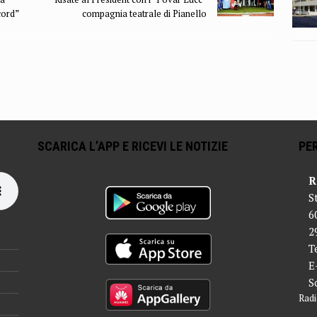
cord”
compagnia teatrale di Pianello
SCARICA L’APP E RICEVI LE NOTIZIE
PER
R
S
6
2
T
E
S
Radi