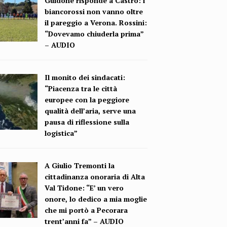
Guidone risponde a Castro: i
biancorossi non vanno oltre
il pareggio a Verona. Rossini:
“Dovevamo chiuderla prima”
– AUDIO
Il monito dei sindacati:
“Piacenza tra le città
europee con la peggiore
qualità dell’aria, serve una
pausa di riflessione sulla
logistica”
A Giulio Tremonti la
cittadinanza onoraria di Alta
Val Tidone: “E’ un vero
onore, lo dedico a mia moglie
che mi portò a Pecorara
trent’anni fa” – AUDIO