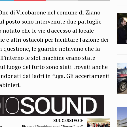
 One di Vicobarone nel comune di Ziano
sul posto sono intervenute due pattuglie
o notato che le vie d'accesso al locale
 e altri ostacoli per facilitare l'azione dei
 in questione, le guardie notavano che la
all'interno le slot machine erano state
 Sul luogo del furto sono stati trovati anche
andonati dai ladri in fuga. Gli accertamenti
abinieri.
SUCCESSIVO
ta
Risate al President con i “Povar Lucc”