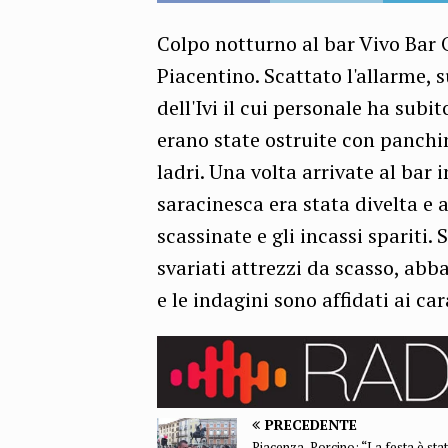
Colpo notturno al bar Vivo Bar
Piacentino. Scattato l'allarme, 
dell'Ivi il cui personale ha subit
erano state ostruite con panchine
ladri. Una volta arrivate al bar
saracinesca era stata divelta e 
scassinate e gli incassi spariti.
svariati attrezzi da scasso, abb
e le indagini sono affidati ai car
PRECEDENTE
Piacenza, Porcino: “La festa è sta