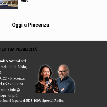
euro
Oggi a Piacenza
 LA TUA PUBBLICITÀ
adio Sound Srl
trada della Mola,
0
9122 – Piacenza
el 0523 590 590
-mail:
info@
copri di più
o Sound fa parte di
RDS 100% Special Radio
.