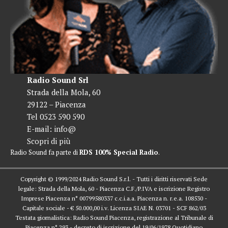
Radio Sound Srl
Strada della Mola, 60
29122 – Piacenza
Tel 0523 590 590
E-mail:
info@
Scopri di più
Radio Sound fa parte di
RDS 100% Special Radio
.
Copyright © 1999/2024 Radio Sound S.r.l. - Tutti i diritti riservati Sede
legale: Strada della Mola, 60 - Piacenza C.F./P.IVA e iscrizione Registro
Imprese Piacenza n° 00799580337 c.c.i.a.a. Piacenza n. r.e.a. 108530 -
Capitale sociale - € 50.000,00 i.v. Licenza SIAE N. 03701 - SCF 862/03
Testata giornalistica: Radio Sound Piacenza, registrazione al Tribunale di
Piacenza n° 293 - decreto di iscrizione del 19/06/1978 Quotidiano