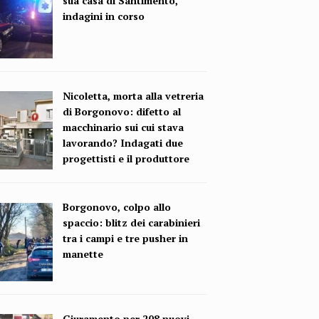
sua casa di Santimento,
indagini in corso
Nicoletta, morta alla vetreria
di Borgonovo: difetto al
macchinario sui cui stava
lavorando? Indagati due
progettisti e il produttore
Borgonovo, colpo allo
spaccio: blitz dei carabinieri
tra i campi e tre pusher in
manette
Giuramento per 208 nuovi