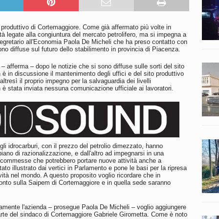
produttivo di Cortemaggiore. Come già affermato più volte in
oltà legate alla congiuntura del mercato petrolifero, ma si impegna a
segretario all'Economia Paola De Micheli che ha preso contatto con
no diffuse sul futuro dello stabilimento in provincia di Piacenza.
 afferma – dopo le notizie che si sono diffuse sulle sorti del sito
è in discussione il mantenimento degli uffici e del sito produttivo
tresì il proprio impegno per la salvaguardia dei livelli
 è stata inviata nessuna comunicazione ufficiale ai lavoratori.
li idrocarburi, con il prezzo del petrolio dimezzato, hanno
piano di razionalizzazione, e dall'altro ad impegnarsi in una
nti commesse che potrebbero portare nuove attività anche a
ato illustrato dai vertici in Parlamento e pone le basi per la ripresa
vità nel mondo. A questo proposito voglio ricordare che in
ronto sulla Saipem di Cortemaggiore e in quella sede saranno
tamente l'azienda – prosegue Paola De Micheli – voglio aggiungere
parte del sindaco di Cortemaggiore Gabriele Girometta. Come è noto