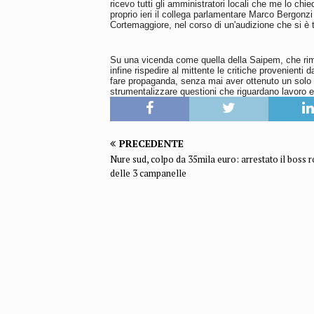
ricevo tutti gli amministratori locali che me lo ch
proprio ieri il collega parlamentare Marco Bergonzi
Cortemaggiore, nel corso di un'audizione che si è
Su una vicenda come quella della Saipem, che rima
infine rispedire al mittente le critiche provenienti d
fare propaganda, senza mai aver ottenuto un solo ris
strumentalizzare questioni che riguardano lavoro e la
PRECEDENTE
Nure sud, colpo da 35mila euro: arrestato il boss
delle 3 campanelle