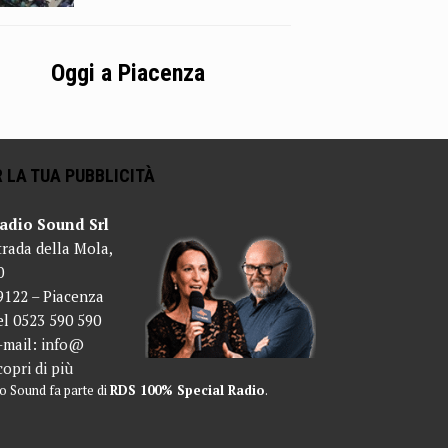
Oggi a Piacenza
 LA TUA PUBBLICITÀ
adio Sound Srl
trada della Mola,
0
9122 – Piacenza
el 0523 590 590
-mail:
info@
copri di più
o Sound fa parte di
RDS 100% Special Radio
.