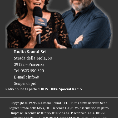
Radio Sound Srl
Strada della Mola, 60
29122 – Piacenza
Tel 0523 590 590
E-mail:
info@
Scopri di più
Radio Sound fa parte di
RDS 100% Special Radio
.
Copyright © 1999/2024 Radio Sound S.r.l. - Tutti i diritti riservati Sede
legale: Strada della Mola, 60 - Piacenza C.F./P.IVA e iscrizione Registro
Imprese Piacenza n° 00799580337 c.c.i.a.a. Piacenza n. r.e.a. 108530 -
Capitale sociale - € 50.000,00 i.v. Licenza SIAE N. 03701 - SCF 862/03