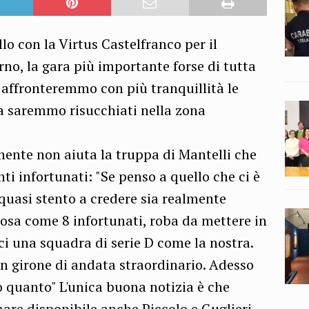
o con la Virtus Castelfranco per il
orno, la gara più importante forse di tutta
o affronteremmo con più tranquillità le
ta saremmo risucchiati nella zona
mente non aiuta la truppa di Mantelli che
nti infortunati: "Se penso a quello che ci è
 quasi stento a credere sia realmente
sa come 8 infortunati, roba da mettere in
oci una squadra di serie D come la nostra.
n girone di andata straordinario. Adesso
o quanto" L'unica buona notizia è che
are disponibile anche Piccolo e Guglieri