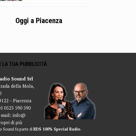
Oggi a Piacenza
 LA TUA PUBBLICITÀ
adio Sound Srl
trada della Mola,
0
9122 – Piacenza
el 0523 590 590
-mail:
info@
copri di più
o Sound fa parte di
RDS 100% Special Radio
.