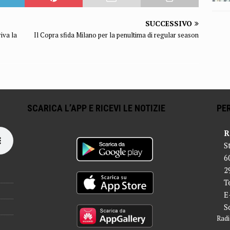
SUCCESSIVO
iva la
Il Copra sfida Milano per la penultima di regular season
SCARICA L’APP E RICEVI LE NOTIZIE
PER
R
S
6
2
T
E
S
Radi