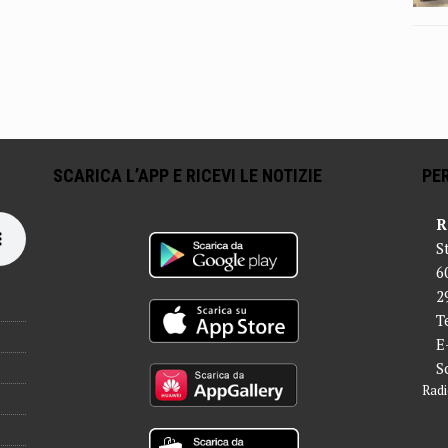
SCARICA L’APP E RICEVI LE NOTIZIE
PER
R
S
6
2
T
E
S
Radi