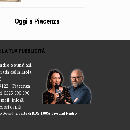
Oggi a Piacenza
 LA TUA PUBBLICITÀ
adio Sound Srl
trada della Mola,
0
9122 – Piacenza
el 0523 590 590
-mail:
info@
copri di più
o Sound fa parte di
RDS 100% Special Radio
.