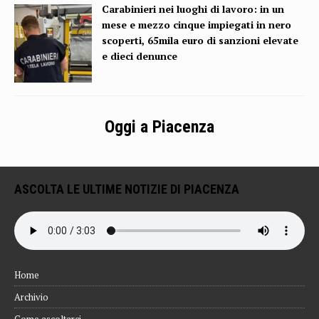
Carabinieri nei luoghi di lavoro: in un
mese e mezzo cinque impiegati in nero
scoperti, 65mila euro di sanzioni elevate
e dieci denunce
Oggi a Piacenza
ASCOLTA LE ULTIME NOTIZIE DI PIACENZA
Home
Archivio
Come ascoltarci