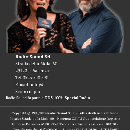
Radio Sound Srl
Strada della Mola, 60
29122 – Piacenza
Tel 0523 590 590
E-mail:
info@
Scopri di più
Radio Sound fa parte di
RDS 100% Special Radio
.
Copyright © 1999/2024 Radio Sound S.r.l. - Tutti i diritti riservati Sede
legale: Strada della Mola, 60 - Piacenza C.F./P.IVA e iscrizione Registro
Imprese Piacenza n° 00799580337 c.c.i.a.a. Piacenza n. r.e.a. 108530 -
Capitale sociale - € 50.000,00 i.v. Licenza SIAE N. 03701 - SCF 862/03