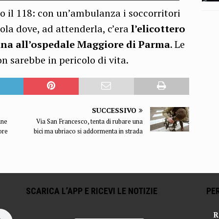
o il 118: con un’ambulanza i soccorritori
ola dove, ad attenderla, c’era
l’elicottero
ina all’ospedale Maggiore di Parma
. Le
n sarebbe in pericolo di vita.
SUCCESSIVO
nne
Via San Francesco, tenta di rubare una
ore
bici ma ubriaco si addormenta in strada
SCARICA L’APP E RICEVI LE NOTIZIE
PER
R