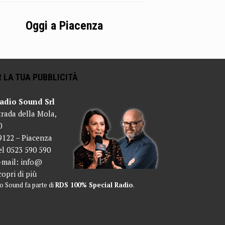
Oggi a Piacenza
 LA TUA PUBBLICITÀ
adio Sound Srl
trada della Mola,
0
9122 – Piacenza
el 0523 590 590
-mail:
info@
copri di più
o Sound fa parte di
RDS 100% Special Radio
.