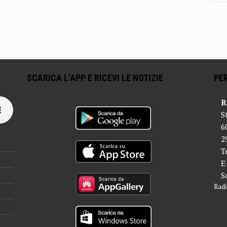
SCARICA L’APP E RICEVI LE NOTIZIE
PER
R
S
6
2
T
E
S
Radi