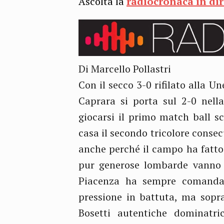
Ascolta la
radiocronaca in di
Di Marcello Pollastri
Con il secco 3-0 rifilato alla 
Caprara si porta sul 2-0 nell
giocarsi il primo match ball sc
casa il secondo tricolore conse
anche perché il campo ha fatto 
pur generose lombarde vanno 
Piacenza ha sempre comandat
pressione in battuta, ma sopra
Bosetti autentiche dominatri