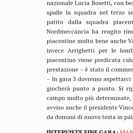
nazionale Lucia Bosetti, con ben
spalle la squadra nel terzo s
patito dalla squadra piacen
Nordmeccancia ha reagito rimo
piacentine molto bene anche Va
invece Arrighetti per le lomb
piacentino viene predicata ca
prestazione – è stato il comme
– In gara 3 dovremo aspettarci
giocherà punto a punto. Si rip
campo molto più determinate, m
avviso anche il presidente Vin
da domani di nuovo testa in pal
INTERVISTE FINE GARA:
MAN