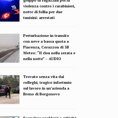
gruppo di ragazzini poi la
violenza contro i carabinieri,
notte di follia per due
tunisini: arrestati
Perturbazione in transito
con neve a bassa quota a
Piacenza, Corazzon di 3B
Meteo: “Il clou nella serata e
nella notte” – AUDIO
Trovato senza vita dai
colleghi, tragico infortunio
sul lavoro in un’azienda a
Breno di Borgonovo
Segnalare problemi e criticità