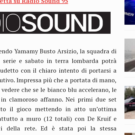
retta su Radio Sound 95
Unendo Yamamy Busto Arsizio, la squadra di
a serie e sabato in terra lombarda potrà
udetto con il chiaro intento di portarsi a
cutivo. Impressa più che a portata di mano,
vedere che se le bianco blu accelerano, le
in clamoroso affanno. Nei primi due set
o il gioco mettendo in atto un’ottima
ttutto a muro (12 totali) con De Kruif e
ci della rete. Ed è stata poi la stessa