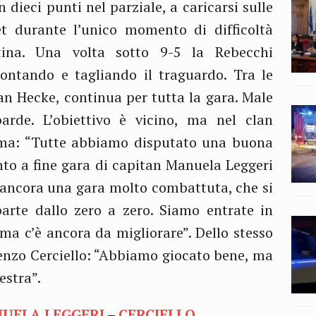
 dieci punti nel parziale, a caricarsi sulle
et durante l’unico momento di difficoltà
tina. Una volta sotto 9-5 la Rebecchi
ntando e tagliando il traguardo. Tra le
n Hecke, continua per tutta la gara. Male
arde. L’obiettivo è vicino, ma nel clan
lma: “Tutte abbiamo disputato una buona
nto a fine gara di capitan Manuela Leggeri
 ancora una gara molto combattuta, che si
arte dallo zero a zero. Siamo entrate in
a c’è ancora da migliorare”. Dello stesso
cenzo Cerciello: “Abbiamo giocato bene, ma
estra”.
UELA LEGGERI
–
CERCIELLO